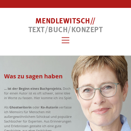
MENDLEWITSCH//
TEXT/BUCH/KONZEPT
Was zu sagen haben
... ist der Beginn eines Buchprojekts.
Doch
für einen Autor ist es oft schwer, seine Idee
in Worte zu fassen. Hier komme ich ins Spiel.
Als
Ghostwriterin
oder
Ko-Autorin
verfasse
ich Memoirs für Menschen mit
außergewöhnlichem Schicksal und populäre
Sachbücher für Experten. Aus Erinnerungen
und Erlebnissen gestalte ich eine gute
Geschichte, aus eher fachlichen