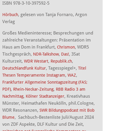
ISBN 978-3-10-397592-5
, gelesen von Tanja Fornaro, Argon
Hörbuch
Verlag
Großes Medieninteresse; Besprechungen und
zahlreiche Veranstaltungen: Präsentation im
Haus am Dom in Frankfurt,
, WDR5
Chrismon
Tischgespräch,
,
, 3Sat
NDR-Talkshow
Das!
Kulturzeit,
,
,
WDR Westart
Republik.ch
, Tagesspiegel+,
Deutschlandfunk Kultur
Titel
,
,
Thesen Temperamente Instagram
WAZ
Frankfurter Allgemeine Sonntagszeitung (FAS;
,
,
PDF)
Rhein-Neckar-Zeitung
RBB Radio 3 am
,
, Kreativhaus
Nachmittag
Kölner Stadtanzeiger
Münster, Heimathafen Neukölln, phil.Cologne,
WDR Resonanzen,
SWR Bildungspodcast mit Bob
, Sachbuch-Bestenliste Juli/August 2024
Blume
von ZDF Aspekte, DLF Kultur und Die Zeit,