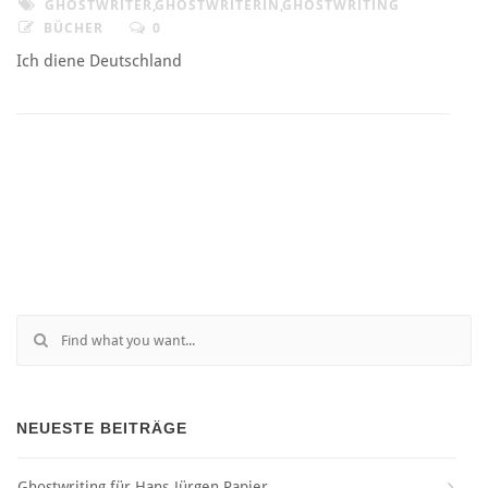
GHOSTWRITER
,
GHOSTWRITERIN
,
GHOSTWRITING
BÜCHER
0
Ich diene Deutschland
NEUESTE BEITRÄGE
Ghostwriting für Hans-Jürgen Papier